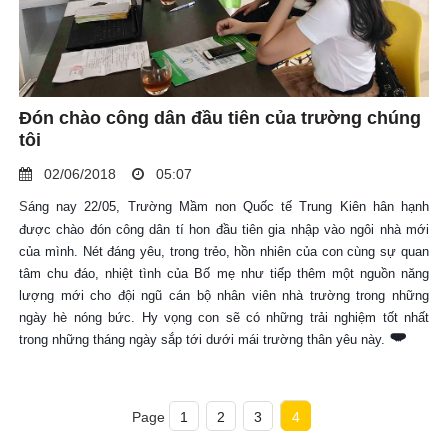
Đón chào công dân đầu tiên của trường chúng
tôi
02/06/2018
05:07
S
áng nay 22/05, Trường Mầm non Quốc tế Trung Kiên hân hạnh
được chào đón công dân tí hon đầu tiên gia nhập vào ngôi nhà mới
của mình. Nét đáng yêu, trong trẻo, hồn nhiên của con cùng sự quan
tâm chu đáo, nhiệt tình của Bố mẹ như tiếp thêm một nguồn năng
lượng mới cho đội ngũ cán bộ nhân viên nhà trường trong những
ngày hè nóng bức. Hy vọng con sẽ có những trải nghiệm tốt nhất
❤️
❤️
❤️
trong những tháng ngày sắp tới dưới mái trường thân yêu này.
Page
1
2
3
4