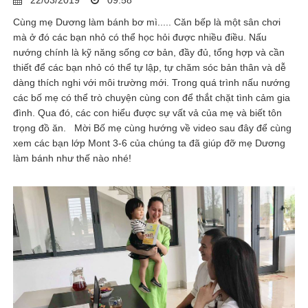
22/03/2019
09:58
Cùng mẹ Dương làm bánh bơ mì..... Căn bếp là một sân chơi
mà ở đó các bạn nhỏ có thể học hỏi được nhiều điều. Nấu
nướng chính là kỹ năng sống cơ bản, đầy đủ, tổng hợp và cần
thiết để các bạn nhỏ có thể tự lập, tự chăm sóc bản thân và dễ
dàng thích nghi với môi trường mới. Trong quá trình nấu nướng
các bố mẹ có thể trò chuyện cùng con để thắt chặt tình cảm gia
đình. Qua đó, các con hiểu được sự vất vả của mẹ và biết tôn
trọng đồ ăn. Mời Bố mẹ cùng hướng về video sau đây để cùng
xem các bạn lớp Mont 3-6 của chúng ta đã giúp đỡ mẹ Dương
làm bánh như thế nào nhé!