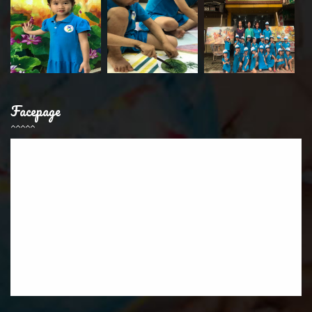
Facepage
© Copyright 2018
Trung Kiên
.Design by
0927133666 -
0943086226
. All rights reserved.