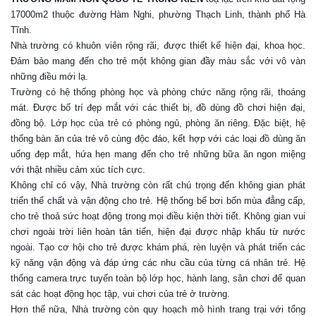
17000m2 thuộc đường Hàm Nghi, phường Thạch Linh, thành phố Hà
Tĩnh.
Nhà trường có khuôn viên rộng rãi, được thiết kế hiện đại, khoa học.
Đảm bảo mang đến cho trẻ một không gian đầy màu sắc với vô vàn
những điều mới lạ.
Trường có hệ thống phòng học và phòng chức năng rộng rãi, thoáng
mát. Được bố trí đẹp mắt với các thiết bị, đồ dùng đồ chơi hiện đại,
đồng bộ. Lớp học của trẻ có phòng ngủ, phòng ăn riêng. Đặc biệt, hệ
thống bàn ăn của trẻ vô cùng độc đáo, kết hợp với các loại đồ dùng ăn
uống đẹp mắt, hứa hẹn mang đến cho trẻ những bữa ăn ngon miệng
với thật nhiều cảm xúc tích cực.
Không chỉ có vậy, Nhà trường còn rất chú trọng đến không gian phát
triển thể chất và vận động cho trẻ. Hệ thống bể bơi bốn mùa đẳng cấp,
cho trẻ thoả sức hoạt động trong mọi điều kiện thời tiết. Không gian vui
chơi ngoài trời liên hoàn tân tiến, hiện đại được nhập khẩu từ nước
ngoài. Tạo cơ hội cho trẻ được khám phá, rèn luyện và phát triển các
kỹ năng vận động và đáp ứng các nhu cầu của từng cá nhân trẻ. Hệ
thống camera trực tuyến toàn bộ lớp học, hành lang, sân chơi để quan
sát các hoạt động học tập, vui chơi của trẻ ở trường.
Hơn thế nữa, Nhà trường còn quy hoạch mô hình trang trại với tổng