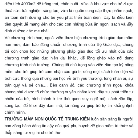
diện tích 4000m2 để trồng trọt, chăn nuôi. Vừa là khu vực cho trẻ được
thoả sức trải nghiệm sáng tạo, vừa là nguồn cung cấp thực phẩm sạch,
an toàn dinh dưỡng cho bé yêu phát triển toàn diện. Đây là điều kiện
tiên quyết để mang đến cho các con những bữa ăn ngon, sạch và đầy
dinh dưỡng các mẹ nhé!
Về chương trình học, ngoài việc thực hiện chương trình giáo dục mầm
non mới, đảm bảo đúng chuẩn chương trình của Bộ Giáo dục, chúng
tôi còn chọn lọc những phương pháp giáo dục tối ưu nhất của các
chương trình giáo dục hiện đại khác, để lồng ghép vào nội dung
chương trình nhà trường. Chúng tôi chú trọng vào việc đào tạo kỹ năng
mềm cho trẻ, giúp trẻ cảm nhận các giá trị sống một cách toàn diện và
tích cực thông qua những bài học về tình yêu thương, lòng nhân ái, sự
trân quý và sẻ chia.... Bên cạnh đó, các chương trình ngoại khóa
phong phú được tổ chức thường xuyên nhằm khơi dậy sự phát triển tự
nhiên của trẻ, hình thành ở trẻ thói quen suy nghĩ một cách độc lập,
sáng tạo, để khơi dậy đam mê, tài năng và giúp trẻ tự tin khẳng định
chính mình.
TRƯỜNG MẦM NON QUỐC TẾ TRUNG KIÊN
luôn sẵn sàng là người
bạn đồng hành đáng tin cậy của quý phụ huynh để gieo mầm tri thức và
thắp sáng tương lai cho trẻ thơ.