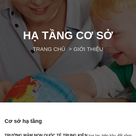
HẠ TẦNG CƠ SỞ
TRANG CHỦ
> GIỚI THIỆU
Cơ sở hạ tầng
TRƯỜNG MẦM NON QUỐC TẾ TRUNG KIÊN
toạ lạc trên khu đất rộng