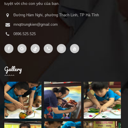
sẽ mang đến một môi trường giáo dục lý tưởng, một sự lựa chọn
tuyệt vời cho con yêu của bạn.
Đường Hàm Nghi, phường Thạch Linh, TP Hà Tĩnh
mnqttrungkien@gmail.com
0896.525.525
Gallery