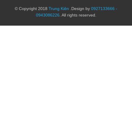
© Copyright 2018
Trung Kiên
.Design by
0927133666 -
0943086226
. All rights reserved.