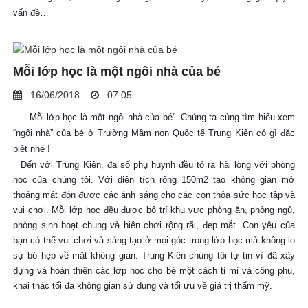
vấn đề…
Mỗi lớp học là một ngôi nhà của bé
16/06/2018
07:05
Mỗi lớp học là một ngôi nhà của bé”. Chúng ta cùng tìm hiểu xem
“ngôi nhà” của bé ở Trường Mầm non Quốc tế Trung Kiên có gì đặc
biệt nhé !
Đến với Trung Kiên, đa số phụ huynh đều tỏ ra hài lòng với phòng
học của chúng tôi. Với diện tích rộng 150m2 tạo không gian mở
thoáng mát đón được các ánh sáng cho các con thỏa sức học tập và
vui chơi. Mỗi lớp học đều được bố trí khu vực phòng ăn, phòng ngủ,
phòng sinh hoạt chung và hiên chơi rộng rãi, đẹp mắt. Con yêu của
bạn có
thể vui chơi và sáng tạo ở mọi góc trong lớp học mà không lo
sự bó hẹp về mặt không gian. Trung Kiên chúng tôi tự tin vì đã xây
dựng và hoàn thiện các lớp học cho bé một cách tỉ mỉ và công phu,
khai thác tối đa không gian sử dụng và tối ưu về giá trị thẩm mỹ.