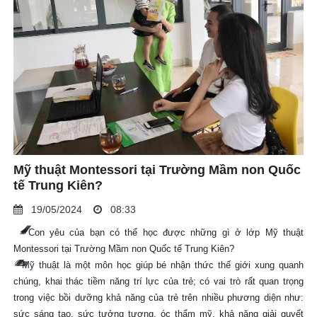
Mỹ thuật Montessori tại Trường Mầm non Quốc
tế Trung Kiên?
19/05/2024
08:33
🖌️
🖌️
🖌️
Con yêu của bạn có thể học được những gì ở lớp Mỹ thuật
Montessori tại Trường Mầm non Quốc tế Trung Kiên?
✍️
✍️
✍️
Mỹ thuật là một môn học giúp bé nhận thức thế giới xung quanh
chúng, khai thác tiềm năng trí lực của trẻ; có vai trò rất quan trọng
trong việc bồi dưỡng khả năng của trẻ trên nhiều phương diện như:
sức sáng tạo, sức tưởng tượng, óc thẩm mỹ, khả năng giải quyết