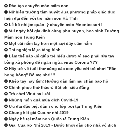
Đào tạo chuyên môn mầm non
Nữ hiệu trưởng tâm huyết đưa phương pháp giáo dục
hiện đại đến với trẻ mầm non Hà Tĩnh
Lễ bổ nhiệm quản lý chuyên môn Mnontessori !
Vui ngày hội gia đình cùng phụ huynh, học sinh Trường
Mầm non Trung Kiên
Một cái nắm tay hơn một sợi dây cầm nắm
Thí nghiệm Mực tàng hình
Làm thế nào để giúp trẻ hiểu được vì sao phải rửa tay
bằng xà phòng để ngăn ngừa virus Corona ???
Hãy trở về tuổi thơ cùng các con yêu với trò chơi "Rắn
bong bóng" Bố mẹ nhé !!!
Khéo tay hay làm: Hướng dẫn làm mũ chắn bảo hộ
Chinh phục thử thách: Bút chì siêu đẳng
Trò chơi Virut sa lưới
Những món quà mùa dịch Covid-19
Ưu đãi đặc biệt dành cho lớp bơi tại Trung Kiên
Chung kết giả Cua-rơ nhí 2019
Ngày hè tại mầm non Quốc tế Trung Kiên
Giải Cua Rơ Nhí 2019 - Bước khởi đầu cho nhà vô địch