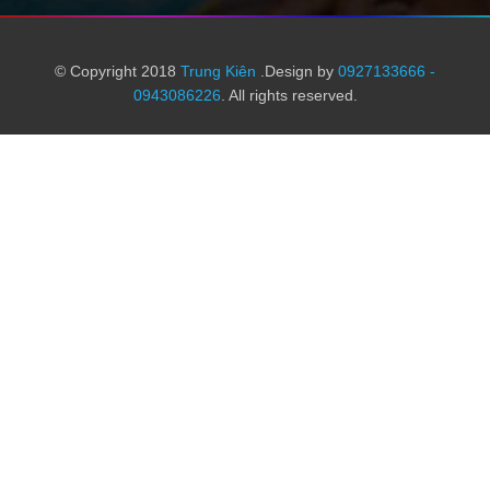
© Copyright 2018
Trung Kiên
.Design by
0927133666 -
0943086226
. All rights reserved.