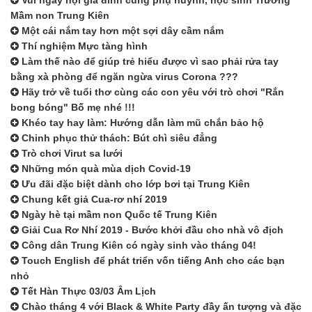
Vui ngày hội gia đình cùng phụ huynh, học sinh Trường
Mầm non Trung Kiên
Một cái nắm tay hơn một sợi dây cầm nắm
Thí nghiệm Mực tàng hình
Làm thế nào để giúp trẻ hiểu được vì sao phải rửa tay
bằng xà phòng để ngăn ngừa virus Corona ???
Hãy trở về tuổi thơ cùng các con yêu với trò chơi "Rắn
bong bóng" Bố mẹ nhé !!!
Khéo tay hay làm: Hướng dẫn làm mũ chắn bảo hộ
Chinh phục thử thách: Bút chì siêu đẳng
Trò chơi Virut sa lưới
Những món quà mùa dịch Covid-19
Ưu đãi đặc biệt dành cho lớp bơi tại Trung Kiên
Chung kết giả Cua-rơ nhí 2019
Ngày hè tại mầm non Quốc tế Trung Kiên
Giải Cua Rơ Nhí 2019 - Bước khởi đầu cho nhà vô địch
Công dân Trung Kiên có ngày sinh vào tháng 04!
Touch English để phát triển vốn tiếng Anh cho các bạn
nhỏ
Tết Hàn Thực 03/03 Âm Lịch
Chào tháng 4 với Black & White Party đầy ấn tượng và đặc