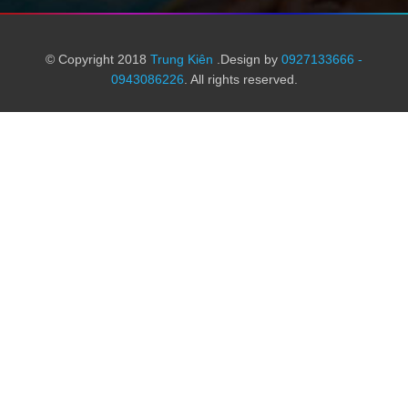
© Copyright 2018
Trung Kiên
.Design by
0927133666 -
0943086226
. All rights reserved.