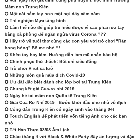
Vui ngày hội gia đình cùng phụ huynh, học sinh Trường
Mầm non Trung Kiên
Một cái nắm tay hơn một sợi dây cầm nắm
Thí nghiệm Mực tàng hình
Làm thế nào để giúp trẻ hiểu được vì sao phải rửa tay
bằng xà phòng để ngăn ngừa virus Corona ???
Hãy trở về tuổi thơ cùng các con yêu với trò chơi "Rắn
bong bóng" Bố mẹ nhé !!!
Khéo tay hay làm: Hướng dẫn làm mũ chắn bảo hộ
Chinh phục thử thách: Bút chì siêu đẳng
Trò chơi Virut sa lưới
Những món quà mùa dịch Covid-19
Ưu đãi đặc biệt dành cho lớp bơi tại Trung Kiên
Chung kết giả Cua-rơ nhí 2019
Ngày hè tại mầm non Quốc tế Trung Kiên
Giải Cua Rơ Nhí 2019 - Bước khởi đầu cho nhà vô địch
Công dân Trung Kiên có ngày sinh vào tháng 04!
Touch English để phát triển vốn tiếng Anh cho các bạn
nhỏ
Tết Hàn Thực 03/03 Âm Lịch
Chào tháng 4 với Black & White Party đầy ấn tượng và đặc