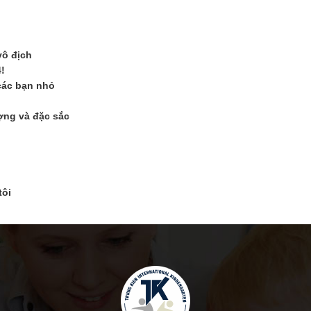
vô địch
!
các bạn nhỏ
ợng và đặc sắc
tôi