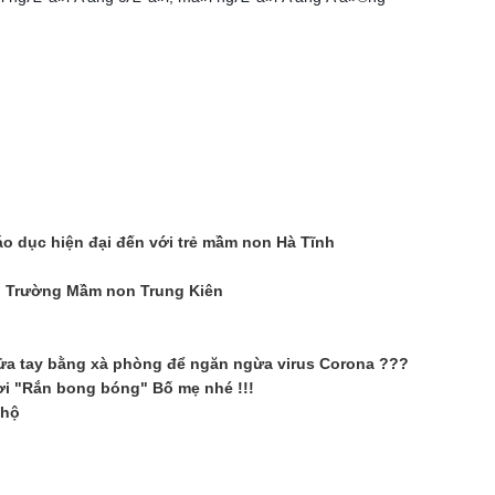
 dục hiện đại đến với trẻ mầm non Hà Tĩnh
nh Trường Mầm non Trung Kiên
rửa tay bằng xà phòng để ngăn ngừa virus Corona ???
hơi "Rắn bong bóng" Bố mẹ nhé !!!
 hộ