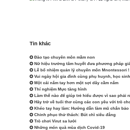
Tin khác
Đào tạo chuyên môn mầm non
Nữ hiệu trưởng tâm huyết đưa phương pháp giáo
Lễ bổ nhiệm quản lý chuyên môn Mnontessori !
Vui ngày hội gia đình cùng phụ huynh, học si
Một cái nắm tay hơn một sợi dây cầm nắm
Thí nghiệm Mực tàng hình
Làm thế nào để giúp trẻ hiểu được vì sao phải 
Hãy trở về tuổi thơ cùng các con yêu với trò c
Khéo tay hay làm: Hướng dẫn làm mũ chắn bảo
Chinh phục thử thách: Bút chì siêu đẳng
Trò chơi Virut sa lưới
Những món quà mùa dịch Covid-19