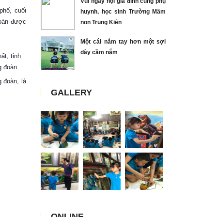
Vui ngày hội gia đình cùng phụ
phố, cuối
huynh, học sinh Trường Mầm
đoàn được
non Trung Kiên
Một cái nắm tay hơn một sợi
dây cầm nắm
ất, tinh
g đoàn.
 đoàn, là
GALLERY
ONLINE