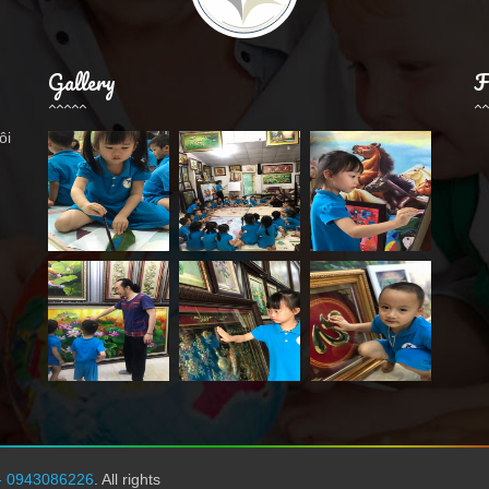
Gallery
F
ôi
.
- 0943086226
. All rights