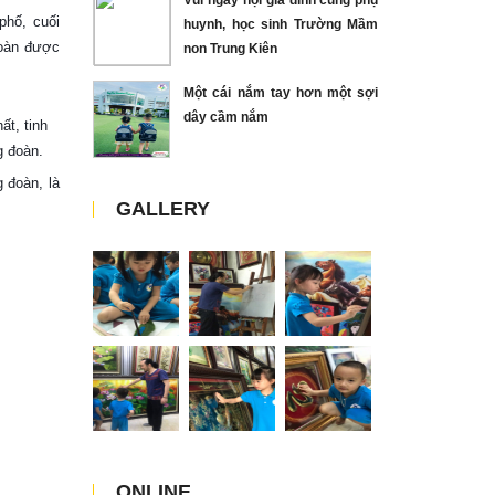
Vui ngày hội gia đình cùng phụ
phố, cuối
huynh, học sinh Trường Mầm
đoàn được
non Trung Kiên
Một cái nắm tay hơn một sợi
dây cầm nắm
ất, tinh
g đoàn.
 đoàn, là
GALLERY
ONLINE