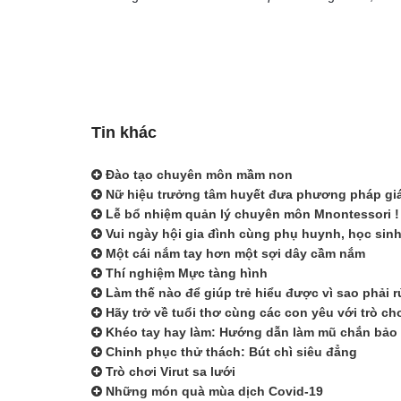
Tin khác
Đào tạo chuyên môn mầm non
Nữ hiệu trưởng tâm huyết đưa phương pháp giáo
Lễ bổ nhiệm quản lý chuyên môn Mnontessori !
Vui ngày hội gia đình cùng phụ huynh, học si
Một cái nắm tay hơn một sợi dây cầm nắm
Thí nghiệm Mực tàng hình
Làm thế nào để giúp trẻ hiểu được vì sao phải 
Hãy trở về tuổi thơ cùng các con yêu với trò c
Khéo tay hay làm: Hướng dẫn làm mũ chắn bảo
Chinh phục thử thách: Bút chì siêu đẳng
Trò chơi Virut sa lưới
Những món quà mùa dịch Covid-19