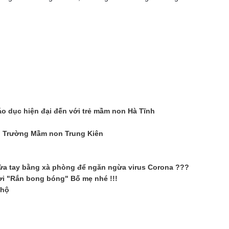
 dục hiện đại đến với trẻ mầm non Hà Tĩnh
nh Trường Mầm non Trung Kiên
rửa tay bằng xà phòng để ngăn ngừa virus Corona ???
hơi "Rắn bong bóng" Bố mẹ nhé !!!
 hộ