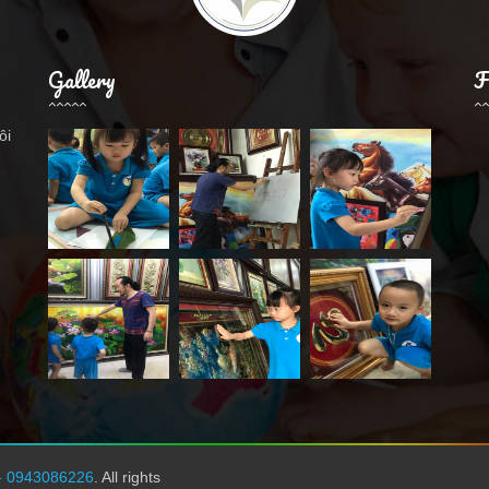
Gallery
F
ôi
.
- 0943086226
. All rights