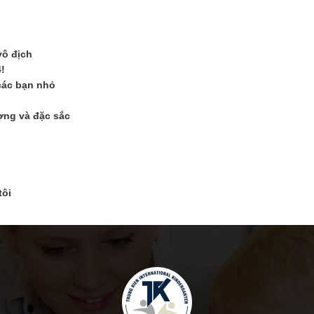
vô địch
!
các bạn nhỏ
ợng và đặc sắc
tôi