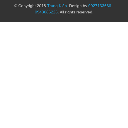
© Copyright 2018
Trung Kiên
.Design by
0927133666 -
0943086226
. All rights reserved.