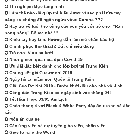
Thí nghiệm Mực tàng hình
Làm thế nào để giúp trẻ hiểu được vì sao phải rửa tay
bằng xà phòng để ngăn ngừa virus Corona ???
Hãy trở về tuổi thơ cùng các con yêu với trò chơi "Rắn
bong bóng" Bố mẹ nhé !!!
Khéo tay hay làm: Hướng dẫn làm mũ chắn bảo hộ
Chinh phục thử thách: Bút chì siêu đẳng
Trò chơi Virut sa lưới
Những món quà mùa dịch Covid-19
Ưu đãi đặc biệt dành cho lớp bơi tại Trung Kiên
Chung kết giả Cua-rơ nhí 2019
Ngày hè tại mầm non Quốc tế Trung Kiên
Giải Cua Rơ Nhí 2019 - Bước khởi đầu cho nhà vô địch
Công dân Trung Kiên có ngày sinh vào tháng 04!
Tết Hàn Thực 03/03 Âm Lịch
Chào tháng 4 với Black & White Party đầy ấn tượng và đặc
sắc
Món ăn của bé
Các ứng viên về dự tuyển giáo viên, nhân viên
Give to hale the World