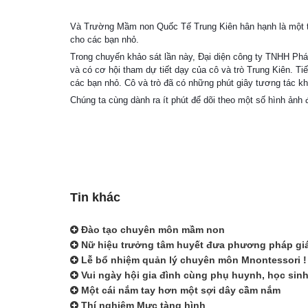
Và Trường Mầm non Quốc Tế Trung Kiên hân hạnh là một tr
cho các bạn nhỏ.
Trong chuyến khảo sát lần này, Đại diện công ty TNHH Phá
và có cơ hội tham dự tiết dạy của cô và trò Trung Kiên. Ti
các bạn nhỏ. Cô và trò đã có những phút giây tương tác khá
Chúng ta cùng dành ra ít phút để dõi theo một số hình ảnh đ
Tin khác
Đào tạo chuyên môn mầm non
Nữ hiệu trưởng tâm huyết đưa phương pháp giáo
Lễ bổ nhiệm quản lý chuyên môn Mnontessori !
Vui ngày hội gia đình cùng phụ huynh, học si
Một cái nắm tay hơn một sợi dây cầm nắm
Thí nghiệm Mực tàng hình