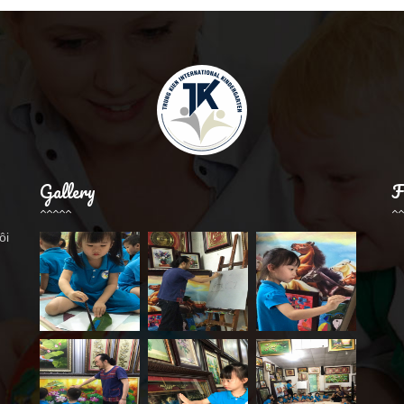
Gallery
F
ôi
.