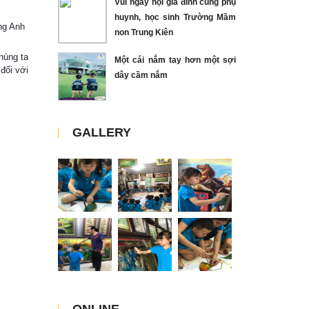
Vui ngày hội gia đình cùng phụ
huynh, học sinh Trường Mầm
ng Anh
non Trung Kiên
húng ta
Một cái nắm tay hơn một sợi
đối với
dây cầm nắm
GALLERY