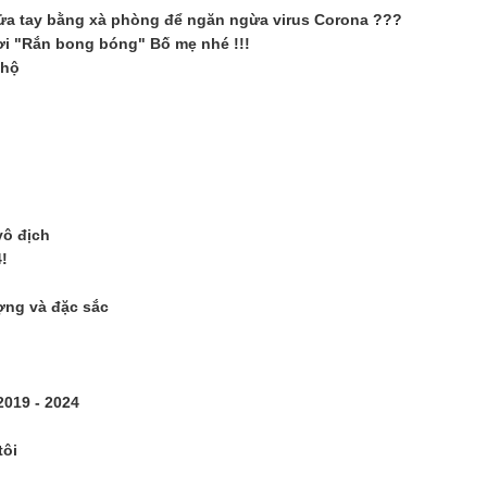
rửa tay bằng xà phòng để ngăn ngừa virus Corona ???
hơi "Rắn bong bóng" Bố mẹ nhé !!!
 hộ
vô địch
!
ợng và đặc sắc
2019 - 2024
tôi