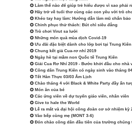
Làm thế nào để giúp trẻ hiểu được vì sao phải 
Hãy trở về tuổi thơ cùng các con yêu với trò c
Khéo tay hay làm: Hướng dẫn làm mũ chắn bảo
Chinh phục thử thách: Bút chì siêu đẳng
Trò chơi Virut sa lưới
Những món quà mùa dịch Covid-19
Ưu đãi đặc biệt dành cho lớp bơi tại Trung Kiên
Chung kết giả Cua-rơ nhí 2019
Ngày hè tại mầm non Quốc tế Trung Kiên
Giải Cua Rơ Nhí 2019 - Bước khởi đầu cho nhà 
Công dân Trung Kiên có ngày sinh vào tháng 04
Tết Hàn Thực 03/03 Âm Lịch
Chào tháng 4 với Black & White Party đầy ấn tư
Món ăn của bé
Các ứng viên về dự tuyển giáo viên, nhân viên
Give to hale the World
Lễ ra mắt và đại hội công đoàn cơ sở nhiệm kỳ 
Vào bếp cùng mẹ (MONT 3-6)
Đón chào công dân đầu tiên của trường chúng 