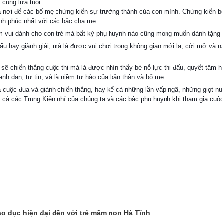
 cùng lứa tuổi.
là nơi để các bố mẹ chứng kiến sự trưởng thành của con mình. Chứng kiến b
ạnh phúc nhất với các bậc cha mẹ.
ềm vui dành cho con trẻ mà bất kỳ phụ huynh nào cũng mong muốn dành tặng
đấu hay giành giải, mà là được vui chơi trong không gian mới lạ, cởi mở và 
 sẽ chiến thắng cuộc thi mà là được nhìn thấy bé nỗ lực thi đấu, quyết tâm 
nh dạn, tự tin, và là niềm tự hào của bản thân và bố mẹ.
a cuộc đua và giành chiến thắng, hay kể cả những lần vấp ngã, những giọt 
i cả các Trung Kiên nhí của chúng ta và các bậc phụ huynh khi tham gia cuộ
 dục hiện đại đến với trẻ mầm non Hà Tĩnh