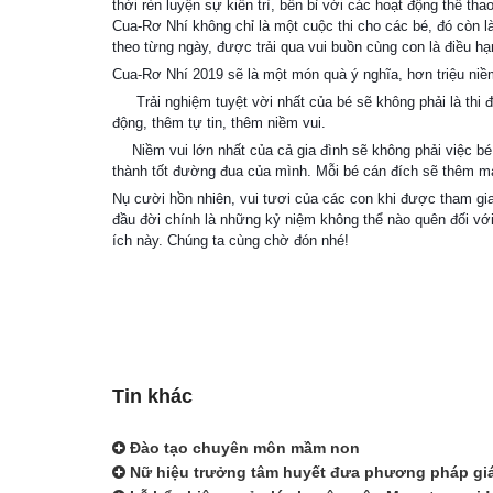
thời rèn luy
ện sự kiên trì, bền bỉ với các hoạt động thể thao
Cua-Rơ Nhí không chỉ là một cuộc thi cho các bé, đó còn 
theo từng ngày, được trải qua vui buồn cùng con là điều h
Cua-Rơ Nhí 2019 sẽ là một món quà ý nghĩa, hơn triệu ni
Trải nghiệm tuyệt vời nhất của bé sẽ không phải là thi 
🏅
động, thêm tự tin, thêm niềm vui.
Niềm vui lớn nhất của cả gia đình sẽ không phải việc bé
🏅
thành tốt đường đua của mình. Mỗi bé cán đích sẽ thêm mạ
Nụ cười hồn nhiên, vui tươi của các con khi được tham gi
đầu đời chính là những kỷ niệm không thể nào quên đối vớ
ích này. Chúng ta cùng chờ đón nhé!
Tin khác
Đào tạo chuyên môn mầm non
Nữ hiệu trưởng tâm huyết đưa phương pháp giáo