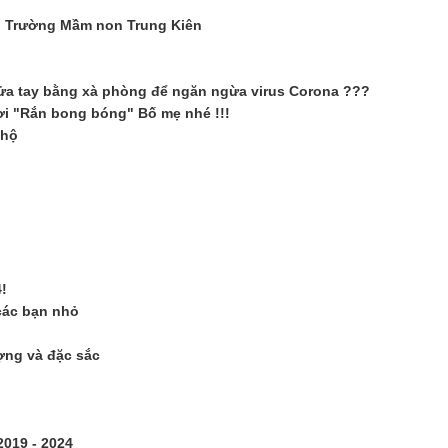
nh Trường Mầm non Trung Kiên
rửa tay bằng xà phòng để ngăn ngừa virus Corona ???
hơi "Rắn bong bóng" Bố mẹ nhé !!!
 hộ
!
các bạn nhỏ
ợng và đặc sắc
2019 - 2024