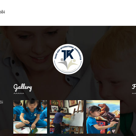
tôi
Gallery
F
ôi
.