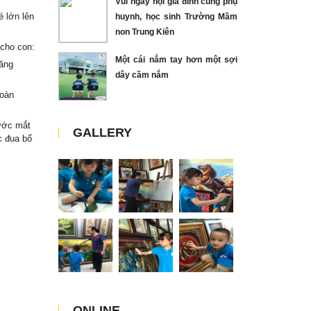
Vui ngày hội gia đình cùng phụ
é lớn lên
huynh, học sinh Trường Mầm
non Trung Kiên
 cho con:
Một cái nắm tay hơn một sợi
năng
dây cầm nắm
hoàn
nước mắt
GALLERY
c đua bổ
ONLINE