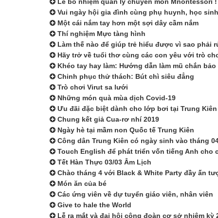
Lễ bổ nhiệm quản lý chuyên môn Mnontessori !
Vui ngày hội gia đình cùng phụ huynh, học si
Một cái nắm tay hơn một sợi dây cầm nắm
Thí nghiệm Mực tàng hình
Làm thế nào để giúp trẻ hiểu được vì sao phải 
Hãy trở về tuổi thơ cùng các con yêu với trò c
Khéo tay hay làm: Hướng dẫn làm mũ chắn bảo
Chinh phục thử thách: Bút chì siêu đẳng
Trò chơi Virut sa lưới
Những món quà mùa dịch Covid-19
Ưu đãi đặc biệt dành cho lớp bơi tại Trung Kiên
Chung kết giả Cua-rơ nhí 2019
Ngày hè tại mầm non Quốc tế Trung Kiên
Công dân Trung Kiên có ngày sinh vào tháng 04
Touch English để phát triển vốn tiếng Anh cho 
Tết Hàn Thực 03/03 Âm Lịch
Chào tháng 4 với Black & White Party đầy ấn tư
Món ăn của bé
Các ứng viên về dự tuyển giáo viên, nhân viên
Give to hale the World
Lễ ra mắt và đại hội công đoàn cơ sở nhiệm kỳ 