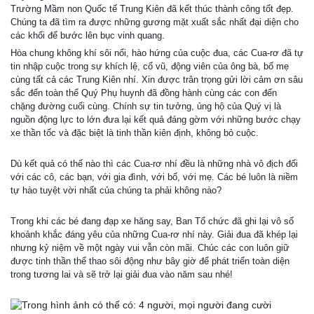
Trường Mầm non Quốc tế Trung Kiên đã kết thúc thành công tốt đẹp.
Chúng ta đã tìm ra được những gương mặt xuất sắc nhất đại diện cho
các khối để bước lên bục vinh quang.
Hòa chung không khí sôi nổi, hào hứng của cuộc đua, các Cua-rơ đã tự
tin nhập cuộc trong sự khích lệ, cổ vũ, động viên của ông bà, bố mẹ
cùng tất cả các Trung Kiên nhí. Xin được trân trọng gửi lời cảm ơn sâu
sắc đến toàn thể Quý Phụ huynh đã đồng hành cùng các con đến
chặng đường cuối cùng. Chính sự tin tưởng, ủng hộ của Quý vị là
nguồn động lực to lớn đưa lại kết quả đáng gờm với những bước chạy
xe thần tốc và đặc biệt là tinh thần kiên định, không bỏ cuộc.
Dù kết quả có thế nào thì các Cua-rơ nhí đều là những nhà vô địch đối
với các cô, các bạn, với gia đình, với bố, với mẹ. Các bé luôn là niềm
tự hào tuyệt vời nhất của chúng ta phải không nào?
Trong khi các bé đang đạp xe hăng say, Ban Tổ chức đã ghi lại vô số
khoảnh khắc đáng yêu của những Cua-rơ nhí này. Giải đua đã khép lại
nhưng kỷ niệm về một ngày vui vẫn còn mãi. Chúc các con luôn giữ
được tinh thần thể thao sôi động như bây giờ để phát triển toàn diện
trong tương lai và sẽ trở lại giải đua vào năm sau nhé!