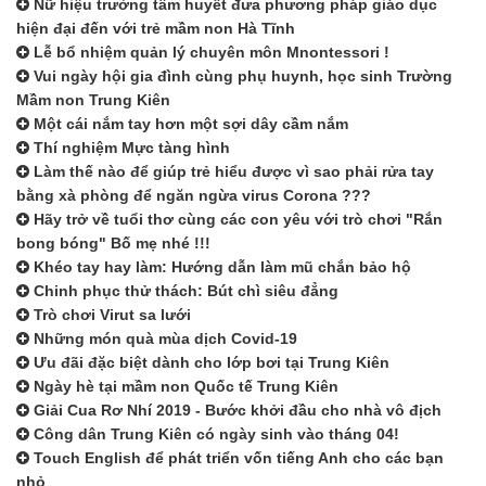
Nữ hiệu trưởng tâm huyết đưa phương pháp giáo dục
hiện đại đến với trẻ mầm non Hà Tĩnh
Lễ bổ nhiệm quản lý chuyên môn Mnontessori !
Vui ngày hội gia đình cùng phụ huynh, học sinh Trường
Mầm non Trung Kiên
Một cái nắm tay hơn một sợi dây cầm nắm
Thí nghiệm Mực tàng hình
Làm thế nào để giúp trẻ hiểu được vì sao phải rửa tay
bằng xà phòng để ngăn ngừa virus Corona ???
Hãy trở về tuổi thơ cùng các con yêu với trò chơi "Rắn
bong bóng" Bố mẹ nhé !!!
Khéo tay hay làm: Hướng dẫn làm mũ chắn bảo hộ
Chinh phục thử thách: Bút chì siêu đẳng
Trò chơi Virut sa lưới
Những món quà mùa dịch Covid-19
Ưu đãi đặc biệt dành cho lớp bơi tại Trung Kiên
Ngày hè tại mầm non Quốc tế Trung Kiên
Giải Cua Rơ Nhí 2019 - Bước khởi đầu cho nhà vô địch
Công dân Trung Kiên có ngày sinh vào tháng 04!
Touch English để phát triển vốn tiếng Anh cho các bạn
nhỏ