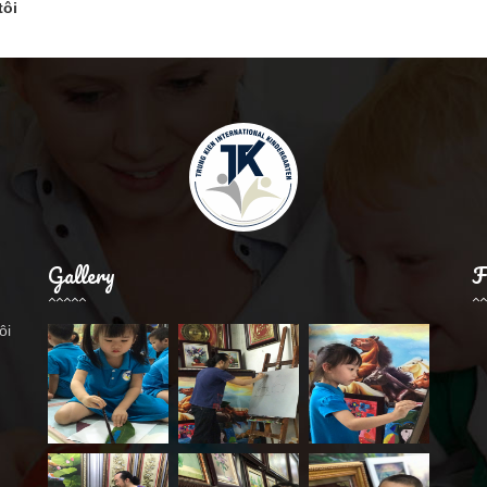
tôi
Gallery
F
ôi
.