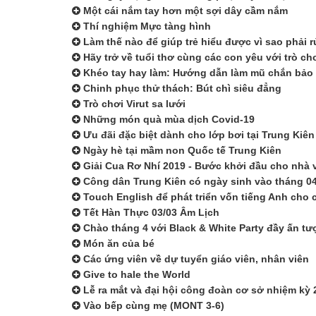
Một cái nắm tay hơn một sợi dây cầm nắm
Thí nghiệm Mực tàng hình
Làm thế nào để giúp trẻ hiểu được vì sao phải 
Hãy trở về tuổi thơ cùng các con yêu với trò c
Khéo tay hay làm: Hướng dẫn làm mũ chắn bảo
Chinh phục thử thách: Bút chì siêu đẳng
Trò chơi Virut sa lưới
Những món quà mùa dịch Covid-19
Ưu đãi đặc biệt dành cho lớp bơi tại Trung Kiên
Ngày hè tại mầm non Quốc tế Trung Kiên
Giải Cua Rơ Nhí 2019 - Bước khởi đầu cho nhà 
Công dân Trung Kiên có ngày sinh vào tháng 04
Touch English để phát triển vốn tiếng Anh cho 
Tết Hàn Thực 03/03 Âm Lịch
Chào tháng 4 với Black & White Party đầy ấn tư
Món ăn của bé
Các ứng viên về dự tuyển giáo viên, nhân viên
Give to hale the World
Lễ ra mắt và đại hội công đoàn cơ sở nhiệm kỳ 
Vào bếp cùng mẹ (MONT 3-6)