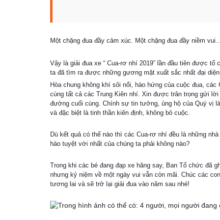
Một chặng đua đầy cảm xúc. Một chặng đua đầy niềm 
Vậy là giải đua xe “ Cua-rơ nhí 2019” lần đầu tiên được t
ta đã tìm ra được những gương mặt xuất sắc nhất đại diện
Hòa chung không khí sôi nổi, hào hứng của cuộc đua, các C
cùng tất cả các Trung Kiên nhí. Xin được trân trọng gửi 
đường cuối cùng. Chính sự tin tưởng, ủng hộ của Quý vị l
và đặc biệt là tinh thần kiên định, không bỏ cuộc.
Dù kết quả có thế nào thì các Cua-rơ nhí đều là những nhà 
hào tuyệt vời nhất của chúng ta phải không nào?
Trong khi các bé đang đạp xe hăng say, Ban Tổ chức đã ghi
nhưng kỷ niệm về một ngày vui vẫn còn mãi. Chúc các con l
tương lai và sẽ trở lại giải đua vào năm sau nhé!