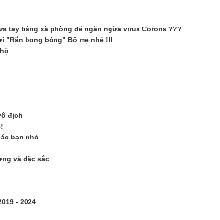
rửa tay bằng xà phòng để ngăn ngừa virus Corona ???
hơi "Rắn bong bóng" Bố mẹ nhé !!!
 hộ
vô địch
!
các bạn nhỏ
ợng và đặc sắc
2019 - 2024