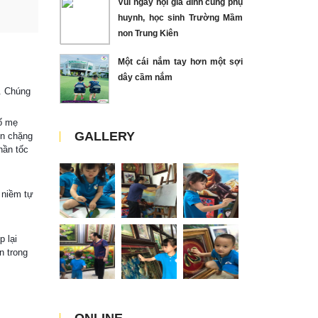
Vui ngày hội gia đình cùng phụ
huynh, học sinh Trường Mầm
non Trung Kiên
Một cái nắm tay hơn một sợi
dây cầm nắm
p. Chúng
bố mẹ
GALLERY
ến chặng
hần tốc
 niềm tự
 lại
n trong