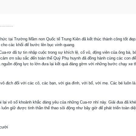
vui…………
ổ chức tại Trường Mầm non Quốc tế Trung Kiên đã kết thúc thành công tốt đẹ
 cho các khối để bước lên bục vinh quang.
ua-rơ đã tự tin nhập cuộc trong sự khích lệ, cổ vũ, động viên của ông bà, 
lời cảm ơn sâu sắc đến toàn thể Quý Phụ huynh đã đồng hành cùng các con đ
à nguồn động lực to lớn đưa lại kết quả đáng gờm với những bước chạy xe t
vô địch đối với các cô, các bạn, với gia đình, với bố, với mẹ. Các bé luôn là
 lại vô số khoảnh khắc đáng yêu của những Cua-rơ nhí này. Giải đua đã khép
uôn giữ được tinh thần thể thao sôi động như bây giờ để phát triển toàn diệ