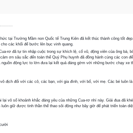
vui…………
ổ chức tại Trường Mầm non Quốc tế Trung Kiên đã kết thúc thành công tốt đẹ
 cho các khối để bước lên bục vinh quang.
ua-rơ đã tự tin nhập cuộc trong sự khích lệ, cổ vũ, động viên của ông bà, 
lời cảm ơn sâu sắc đến toàn thể Quý Phụ huynh đã đồng hành cùng các con đ
à nguồn động lực to lớn đưa lại kết quả đáng gờm với những bước chạy xe t
vô địch đối với các cô, các bạn, với gia đình, với bố, với mẹ. Các bé luôn là
 lại vô số khoảnh khắc đáng yêu của những Cua-rơ nhí này. Giải đua đã khép
uôn giữ được tinh thần thể thao sôi động như bây giờ để phát triển toàn diệ