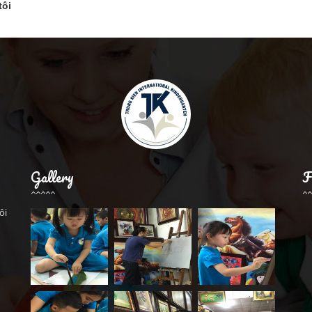
tôi
Gallery
F
ôi
.