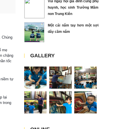
Vui ngày hội gia đình cùng phụ
huynh, học sinh Trường Mầm
non Trung Kiên
Một cái nắm tay hơn một sợi
dây cầm nắm
p. Chúng
bố mẹ
GALLERY
ến chặng
hần tốc
 niềm tự
 lại
n trong