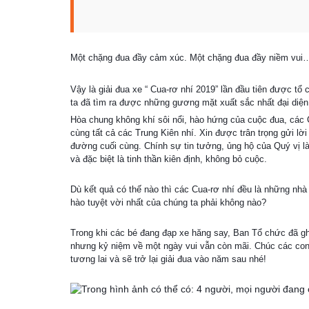
Một chặng đua đầy cảm xúc. Một chặng đua đầy niềm 
Vậy là giải đua xe “ Cua-rơ nhí 2019” lần đầu tiên được t
ta đã tìm ra được những gương mặt xuất sắc nhất đại diện
Hòa chung không khí sôi nổi, hào hứng của cuộc đua, các C
cùng tất cả các Trung Kiên nhí. Xin được trân trọng gửi 
đường cuối cùng. Chính sự tin tưởng, ủng hộ của Quý vị l
và đặc biệt là tinh thần kiên định, không bỏ cuộc.
Dù kết quả có thế nào thì các Cua-rơ nhí đều là những nhà 
hào tuyệt vời nhất của chúng ta phải không nào?
Trong khi các bé đang đạp xe hăng say, Ban Tổ chức đã ghi
nhưng kỷ niệm về một ngày vui vẫn còn mãi. Chúc các con l
tương lai và sẽ trở lại giải đua vào năm sau nhé!