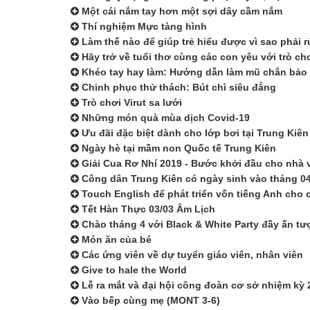
Một cái nắm tay hơn một sợi dây cầm nắm
Thí nghiệm Mực tàng hình
Làm thế nào để giúp trẻ hiểu được vì sao phải 
Hãy trở về tuổi thơ cùng các con yêu với trò c
Khéo tay hay làm: Hướng dẫn làm mũ chắn bảo
Chinh phục thử thách: Bút chì siêu đẳng
Trò chơi Virut sa lưới
Những món quà mùa dịch Covid-19
Ưu đãi đặc biệt dành cho lớp bơi tại Trung Kiên
Ngày hè tại mầm non Quốc tế Trung Kiên
Giải Cua Rơ Nhí 2019 - Bước khởi đầu cho nhà 
Công dân Trung Kiên có ngày sinh vào tháng 04
Touch English để phát triển vốn tiếng Anh cho 
Tết Hàn Thực 03/03 Âm Lịch
Chào tháng 4 với Black & White Party đầy ấn tư
Món ăn của bé
Các ứng viên về dự tuyển giáo viên, nhân viên
Give to hale the World
Lễ ra mắt và đại hội công đoàn cơ sở nhiệm kỳ 
Vào bếp cùng mẹ (MONT 3-6)