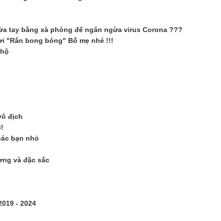
rửa tay bằng xà phòng để ngăn ngừa virus Corona ???
hơi "Rắn bong bóng" Bố mẹ nhé !!!
 hộ
vô địch
!
các bạn nhỏ
ợng và đặc sắc
2019 - 2024