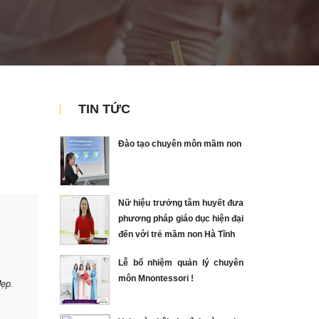
TIN TỨC
Đào tạo chuyên môn mầm non
Nữ hiệu trưởng tâm huyết đưa
phương pháp giáo dục hiện đại
đến với trẻ mầm non Hà Tĩnh
Lễ bổ nhiệm quản lý chuyên
môn Mnontessori !
đẹp.