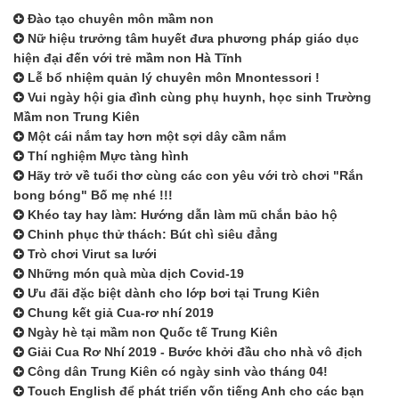
Đào tạo chuyên môn mầm non
Nữ hiệu trưởng tâm huyết đưa phương pháp giáo dục
hiện đại đến với trẻ mầm non Hà Tĩnh
Lễ bổ nhiệm quản lý chuyên môn Mnontessori !
Vui ngày hội gia đình cùng phụ huynh, học sinh Trường
Mầm non Trung Kiên
Một cái nắm tay hơn một sợi dây cầm nắm
Thí nghiệm Mực tàng hình
Hãy trở về tuổi thơ cùng các con yêu với trò chơi "Rắn
bong bóng" Bố mẹ nhé !!!
Khéo tay hay làm: Hướng dẫn làm mũ chắn bảo hộ
Chinh phục thử thách: Bút chì siêu đẳng
Trò chơi Virut sa lưới
Những món quà mùa dịch Covid-19
Ưu đãi đặc biệt dành cho lớp bơi tại Trung Kiên
Chung kết giả Cua-rơ nhí 2019
Ngày hè tại mầm non Quốc tế Trung Kiên
Giải Cua Rơ Nhí 2019 - Bước khởi đầu cho nhà vô địch
Công dân Trung Kiên có ngày sinh vào tháng 04!
Touch English để phát triển vốn tiếng Anh cho các bạn