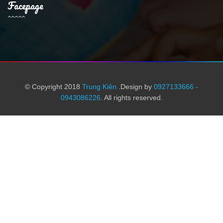
Facepage
© Copyright 2018
Trung Kiên
.Design by
0927133666 -
0943086226
. All rights reserved.