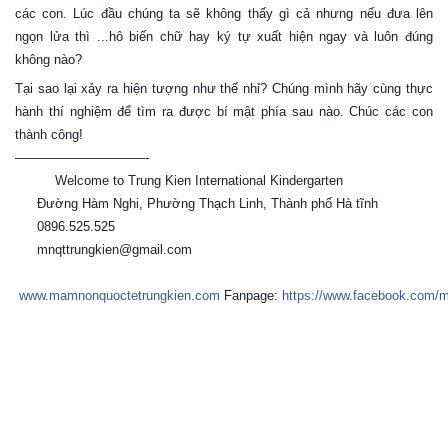
các con. Lúc đầu chúng ta sẽ không thấy gì cả nhưng nếu đưa lên
ngọn lửa thì ...hô biến chữ hay ký tự xuất hiện ngay và luôn đúng
không nào?
Tại sao lại xảy ra hiện tượng như thế nhỉ? Chúng mình hãy cùng thực
hành thí nghiệm để tìm ra được bí mật phía sau nào. Chúc các con
thành công!
——————————-
Welcome to Trung Kien International Kindergarten
👏
👏
👏
👏
Đường Hàm Nghi, Phường Thạch Linh, Thành phố Hà tĩnh
🏫
0896.525.525
☎️
mnqttrungkien@gmail.com
📬
🌐
www.mamnonquoctetrungkien.com
Fanpage:
https://www.facebook.com/