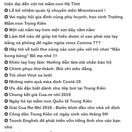
hiện đại đến với trẻ mầm non Hà Tĩnh
Lễ bổ nhiệm quản lý chuyên môn Mnontessori !
Vui ngày hội gia đình cùng phụ huynh, học sinh Trường
Mầm non Trung Kiên
Một cái nắm tay hơn một sợi dây cầm nắm
Làm thế nào để giúp trẻ hiểu được vì sao phải rửa tay
bằng xà phòng để ngăn ngừa virus Corona ???
Hãy trở về tuổi thơ cùng các con yêu với trò chơi "Rắn
bong bóng" Bố mẹ nhé !!!
Khéo tay hay làm: Hướng dẫn làm mũ chắn bảo hộ
Chinh phục thử thách: Bút chì siêu đẳng
Trò chơi Virut sa lưới
Những món quà mùa dịch Covid-19
Ưu đãi đặc biệt dành cho lớp bơi tại Trung Kiên
Chung kết giả Cua-rơ nhí 2019
Ngày hè tại mầm non Quốc tế Trung Kiên
Giải Cua Rơ Nhí 2019 - Bước khởi đầu cho nhà vô địch
Công dân Trung Kiên có ngày sinh vào tháng 04!
Touch English để phát triển vốn tiếng Anh cho các bạn
nhỏ