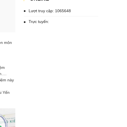
Lượt truy cập: 1065648
Trực tuyến:
yên môn
iệm
An….
hiệm này
ải Yến