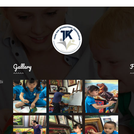
Gallery
F
ôi
.