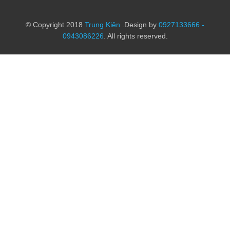
© Copyright 2018
Trung Kiên
.Design by
0927133666 -
0943086226
. All rights reserved.