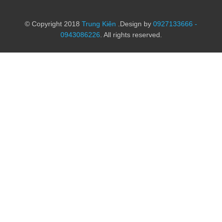
© Copyright 2018
Trung Kiên
.Design by
0927133666 -
0943086226
. All rights reserved.