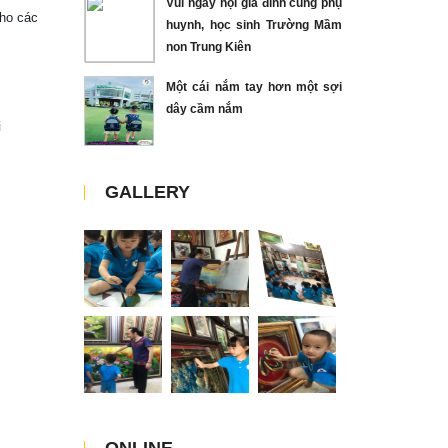
Vui ngày hội gia đình cùng phụ
cho các
huynh, học sinh Trường Mầm
non Trung Kiên
Một cái nắm tay hơn một sợi
dây cầm nắm
GALLERY