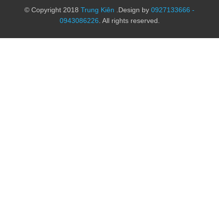
© Copyright 2018
Trung Kiên
.Design by
0927133666 -
0943086226
. All rights reserved.