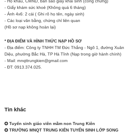
- Hộ khẩu, CMND, bản sao giấy khai sinh (công chứng)
- Giấy khám sức khoẻ (Không quá 6 tháng)
- Ảnh 4x6: 2 cái ( Ghi rõ họ tên, ngày sinh)
- Các loại văn bằng, chứng chỉ liên quan
(Hồ sơ nạp không hoàn lại)
* ĐỊA ĐIỂM VÀ HÌNH THỨC NẠP HỒ SƠ
- Địa điểm: Công ty TNHH TM Đức Thắng - Ngõ 1, đường Xuân
Diệu, phường Bắc Hà, TP Hà Tĩnh (Nạp trong giờ hành chính)
- Mail: mnqttrungkien@gmail.com
- ĐT: 0913.374.025.
Tin khác
Tuyển sinh giáo viên mầm non Trung Kiên
TRƯỜNG MNQT TRUNG KIÊN TUYỂN SINH LỚP SONG