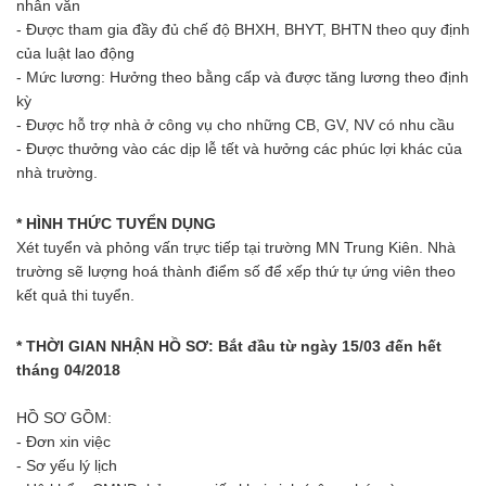
nhân văn
- Được tham gia đầy đủ chế độ BHXH, BHYT, BHTN theo quy định
của luật lao động
- Mức lương: Hưởng theo bằng cấp và được tăng lương theo định
kỳ
- Được hỗ trợ nhà ở công vụ cho những CB, GV, NV có nhu cầu
- Được thưởng vào các dịp lễ tết và hưởng các phúc lợi khác của
nhà trường.
* HÌNH THỨC TUYỂN DỤNG
Xét tuyển và phỏng vấn trực tiếp tại trường MN Trung Kiên. Nhà
trường sẽ lượng hoá thành điểm số để xếp thứ tự ứng viên theo
kết quả thi tuyển.
* THỜI GIAN NHẬN HỒ SƠ: Bắt đầu từ ngày 15/03 đến hết
tháng 04/2018
HỒ SƠ GỒM:
- Đơn xin việc
- Sơ yếu lý lịch